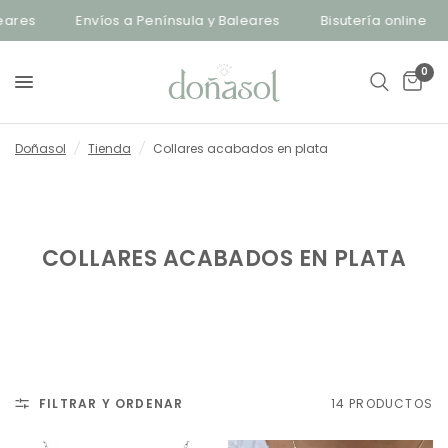
es
Envíos a Península y Baleares
Bisutería online
0
Doñasol
/
Tienda
/
Collares acabados en plata
COLLARES ACABADOS EN PLATA
FILTRAR Y ORDENAR
14 PRODUCTOS