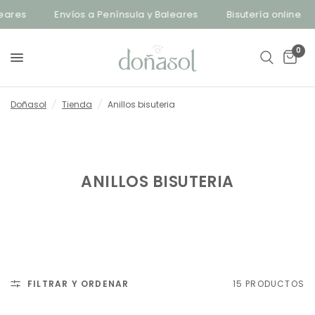
res
Envíos a Península y Baleares
Bisutería online
0
Doñasol
/
Tienda
/
Anillos bisuteria
ANILLOS BISUTERIA
FILTRAR Y ORDENAR
15 PRODUCTOS