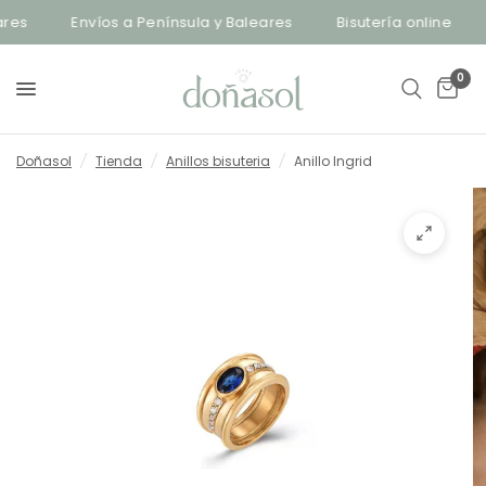
es
Envíos a Península y Baleares
Bisutería online
0
Doñasol
/
Tienda
/
Anillos bisuteria
/
Anillo Ingrid