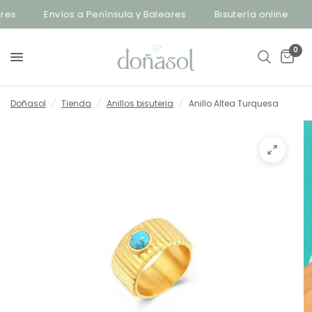
es
Envíos a Península y Baleares
Bisutería online
0
Doñasol
/
Tienda
/
Anillos bisuteria
/
Anillo Altea Turquesa