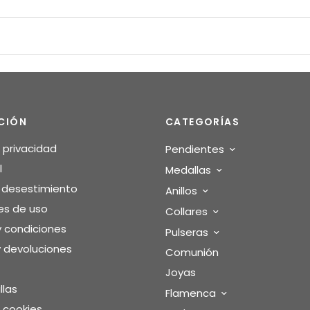
CIÓN
CATEGORÍAS
e privacidad
Pendientes
l
Medallas
o desestimiento
Anillos
es de uso
Collares
y condiciones
Pulseras
 devoluciones
Comunión
Joyas
llas
Flamenca
e cookies