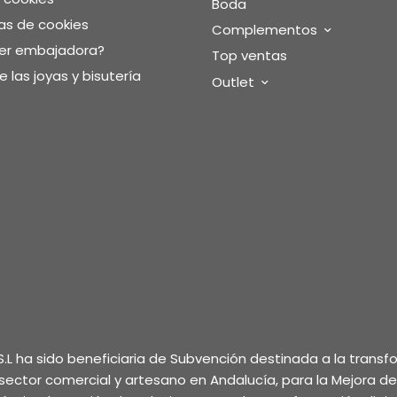
Boda
as de cookies
Complementos
ser embajadora?
Top ventas
 las joyas y bisutería
Outlet
.L ha sido beneficiaria de Subvención destinada a la trans
l sector comercial y artesano en Andalucía, para la Mejora d