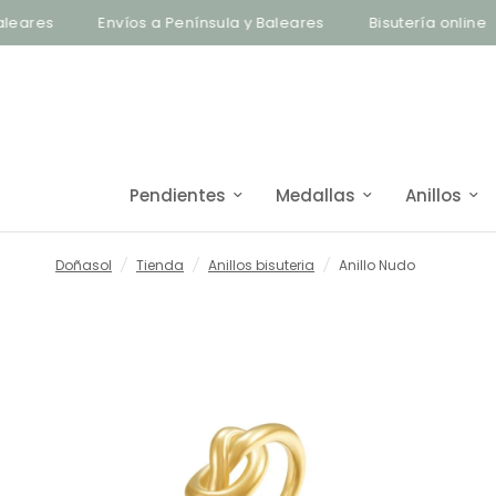
Envíos a Península y Baleares
Bisutería online
Pendientes
Medallas
Anillos
Doñasol
/
Tienda
/
Anillos bisuteria
/
Anillo Nudo