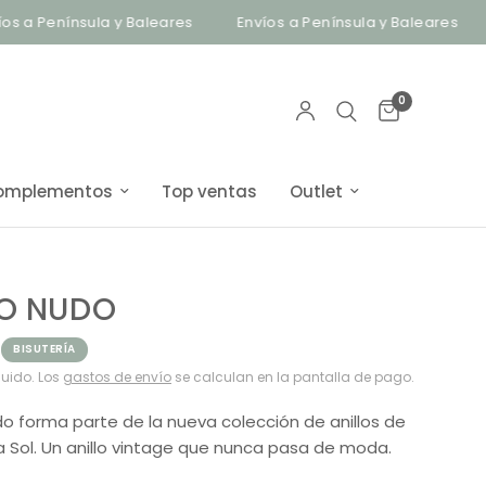
a Península y Baleares
Envíos a Península y Baleares
B
0
omplementos
Top ventas
Outlet
LO NUDO
BISUTERÍA
luido. Los
gastos de envío
se calculan en la pantalla de pago.
udo forma parte de la nueva colección de anillos de
 Sol. Un anillo vintage que nunca pasa de moda.