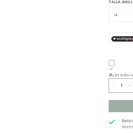
TALLA ANIL
🎁¿Es esto 
Retir
Norm