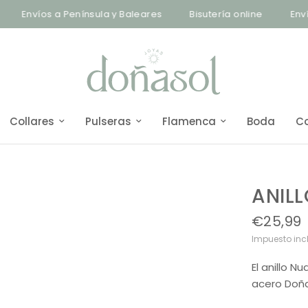
Envíos a Península y Baleares
Bisutería online
Envíos 
Collares
Pulseras
Flamenca
Boda
C
ANIL
€25,99
Impuesto inc
El anillo N
acero Doña