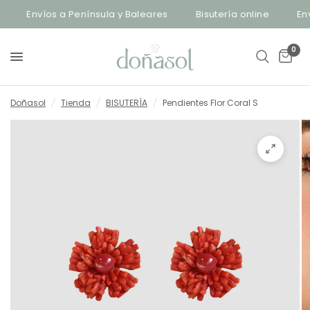
Envíos a Península y Baleares
Bisutería online
Enví
0
Doñasol
/
Tienda
/
BISUTERÍA
/
Pendientes Flor Coral S