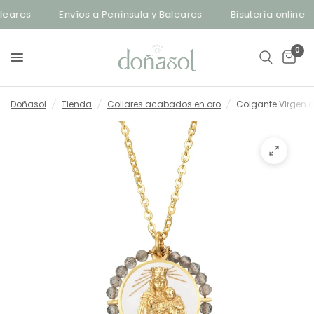
eares
Envíos a Península y Baleares
Bisutería online
0
Doñasol
/
Tienda
/
Collares acabados en oro
/
Colgante Virgen 