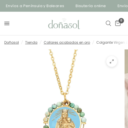
Envíos a Península y Baleares
Bisutería online
Envíos 
0
Doñasol
/
Tienda
/
Collares acabados en oro
/
Colgante Virgen 