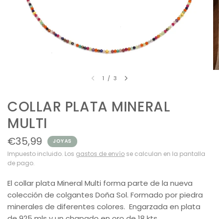
1
/
3
COLLAR PLATA MINERAL
MULTI
€35,99
JOYAS
Impuesto incluido. Los
gastos de envío
se calculan en la pantalla
de pago.
El collar plata Mineral Multi forma parte de la nueva
colección de colgantes Doña Sol. Formado por piedra
minerales de diferentes colores.
Engarzada en
plata
de 925
mls
y un
chapado en oro de 18 kts
.