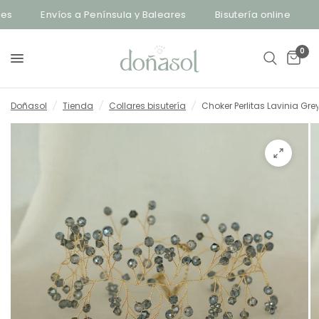
Envíos a Península y Baleares
Bisutería online
En
0
Doñasol
/
Tienda
/
Collares bisutería
/
Choker Perlitas Lavinia Gre