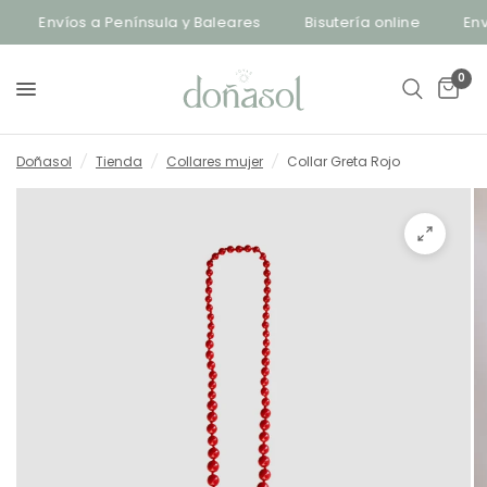
Envíos a Península y Baleares
Bisutería online
Enví
0
Doñasol
/
Tienda
/
Collares mujer
/
Collar Greta Rojo