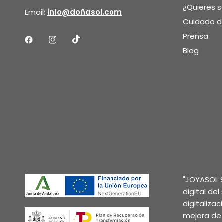
¿Quieres 
Email:
info@doñasol.com
Cuidado de
Prensa
Blog
"JOYASOL S
digital de
digitaliza
mejora de 