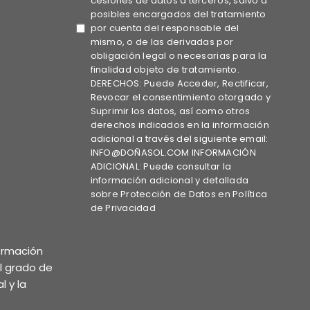
cesiones de datos a terceros, salvo a
posibles encargados del tratamiento
por cuenta del responsable del
mismo, o de las derivadas por
obligación legal o necesarias para la
finalidad objeto de tratamiento.
DERECHOS: Puede Acceder, Rectificar,
Revocar el consentimiento otorgado y
Suprimir los datos, así como otros
derechos indicados en la información
adicional a través del siguiente email:
INFO@DOÑASOL.COM INFORMACIÓN
ADICIONAL: Puede consultar la
información adicional y detallada
sobre Protección de Datos en Política
de Privacidad
formación
el grado de
l y la