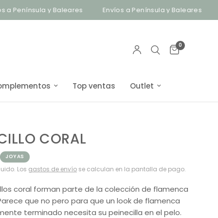
Península y Baleares
Envíos a Península y Baleares
Bis
0
omplementos
Top ventas
Outlet
CILLO CORAL
JOYAS
luido. Los
gastos de envío
se calculan en la pantalla de pago.
illos coral forman parte de la colección de flamenca
Parece que no pero para que un look de flamenca
mente terminado necesita su peinecilla en el pelo.