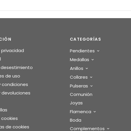
CIÓN
CATEGORÍAS
e privacidad
Pendientes
l
Medallas
o desestimiento
Anillos
es de uso
Collares
y condiciones
Pulseras
 devoluciones
Comunión
Joyas
llas
Flamenca
e cookies
Boda
as de cookies
Complementos