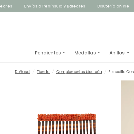
Envíos a Península y Baleares
Bisutería online
E
Pendientes
Medallas
Anillos
Doñasol
/
Tienda
/
Complementos bisutería
/
Peinecillo Cor