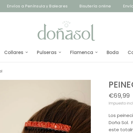
nvíos a Península y Baleares
Bisutería online
Envíos a 
Collares
Pulseras
Flamenca
Boda
C
al
PEINE
€69,99
Impuesto inc
Los peinec
Doña Sol. 
este total