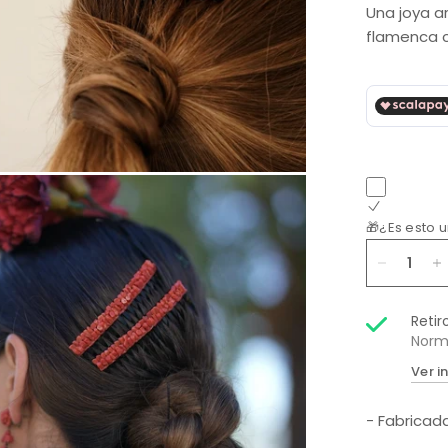
Una joya a
flamenca 
🎁¿Es esto 
Retir
Norm
Ver i
- Fabricada