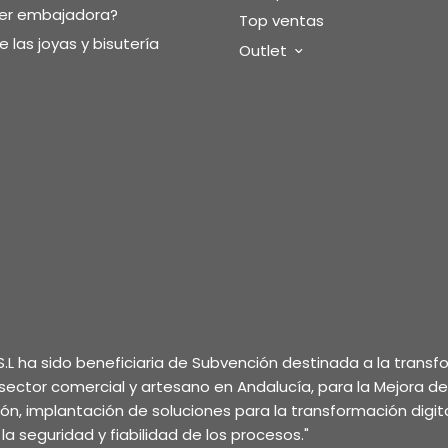
ser embajadora?
Top ventas
 las joyas y bisutería
Outlet
.L ha sido beneficiaria de Subvención destinada a la trans
l sector comercial y artesano en Andalucía, para la Mejora d
ción, implantación de soluciones para la transformación digita
la seguridad y fiabilidad de los procesos."