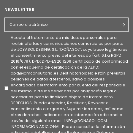
NEWSLETTER
Correo electrónico
Acepto el tratamiento de mis datos personales para
recibir ofertas y comunicaciones comerciales por parte
de JOYASOL DESING, S.L. “DOÑASOL”, cuya base legítima es
el consentimiento previo del interesado (art. 6.1.a RGPD
2016/679). DPD: DPD-ES2011209 certificado de conformidad
con el esquema de certificación de la AEPD:
dpd@icmconsultoria.es Destinatarios: No están previstas
cesiones de datos a terceros, salvo a posibles
encargados del tratamiento por cuenta del responsable
del mismo, o de las derivadas por obligación legal o
necesarias para la finalidad objeto de tratamiento.
DERECHOS: Puede Acceder, Rectificar, Revocar el
consentimiento otorgado y Suprimir los datos, así como
otros derechos indicados en la información adicional a
través del siguiente email: INFO@DOÑASOL.COM
INFORMACIÓN ADICIONAL: Puede consultar la información
adicional y detallada sobre Protección de Datos en