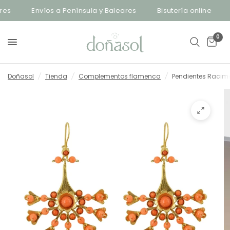
es
Envíos a Península y Baleares
Bisutería online
E
0
Doñasol
/
Tienda
/
Complementos flamenca
/
Pendientes Racim