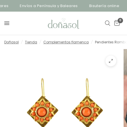
res
Envíos a Península y Baleares
Bisutería online
0
Doñasol
/
Tienda
/
Complementos flamenca
/
Pendientes Rombo