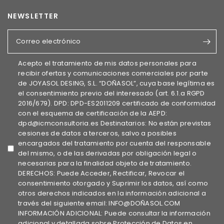
NEWSLETTER
Correo electrónico
Acepto el tratamiento de mis datos personales para
recibir ofertas y comunicaciones comerciales por parte
de JOYASOL DESING, S.L. “DOÑASOL”, cuya base legítima es
el consentimiento previo del interesado (art. 6.1.a RGPD
2016/679). DPD: DPD-ES2011209 certificado de conformidad
con el esquema de certificación de la AEPD:
dpd@icmconsultoria.es Destinatarios: No están previstas
cesiones de datos a terceros, salvo a posibles
encargados del tratamiento por cuenta del responsable
del mismo, o de las derivadas por obligación legal o
necesarias para la finalidad objeto de tratamiento.
DERECHOS: Puede Acceder, Rectificar, Revocar el
consentimiento otorgado y Suprimir los datos, así como
otros derechos indicados en la información adicional a
través del siguiente email: INFO@DOÑASOL.COM
INFORMACIÓN ADICIONAL: Puede consultar la información
adicional y detallada sobre Protección de Datos en