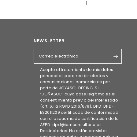
NEWSLETTER
Correo electrónico
Acepto el tratamiento de mis datos
personales para recibir ofertas y
comunicaciones comerciales por
parte de JOYASOL DESING, S.L.
“DOÑASOL”, cuya base legítima es el
consentimiento previo del interesado
(art. 6.1.a RGPD 2016/679). DPD: DPD-
ES2011209 certificado de conformidad
con el esquema de certificación de la
AEPD: dpd@icmconsultoria.es
Destinatarios: No están previstas
cesiones de datos a terceros, salvo a