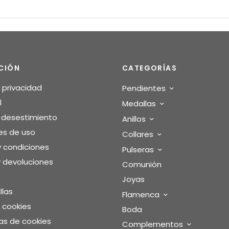
CIÓN
CATEGORÍAS
e privacidad
Pendientes
l
Medallas
o desestimiento
Anillos
es de uso
Collares
y condiciones
Pulseras
 devoluciones
Comunión
Joyas
llas
Flamenca
e cookies
Boda
as de cookies
Complementos