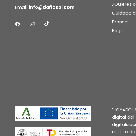
¿Quieres 
Email:
info@doñasol.com
Cuidado de
Prensa
Blog
"JOYASOL S
digital de
digitaliza
mejora de 