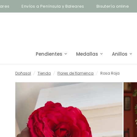
Envíos a Península y Baleares
Bisutería online
En
Pendientes
Medallas
Anillos
Doñasol
/
Tienda
/
Flores de flamenca
/
Rosa Roja