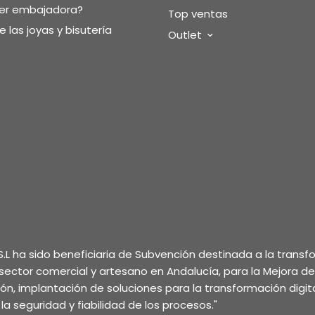
ser embajadora?
Top ventas
 las joyas y bisutería
Outlet
.L ha sido beneficiaria de Subvención destinada a la trans
l sector comercial y artesano en Andalucía, para la Mejora d
ción, implantación de soluciones para la transformación digita
la seguridad y fiabilidad de los procesos."