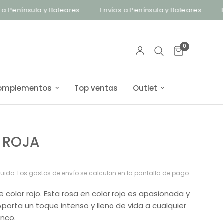
nínsula y Baleares
Envíos a Península y Baleares
Bisut
0
omplementos
Top ventas
Outlet
 ROJA
luido. Los
gastos de envío
se calculan en la pantalla de pago.
e color rojo. Esta rosa en color rojo es apasionada y
Aporta un toque intenso y lleno de vida a cualquier
enco.