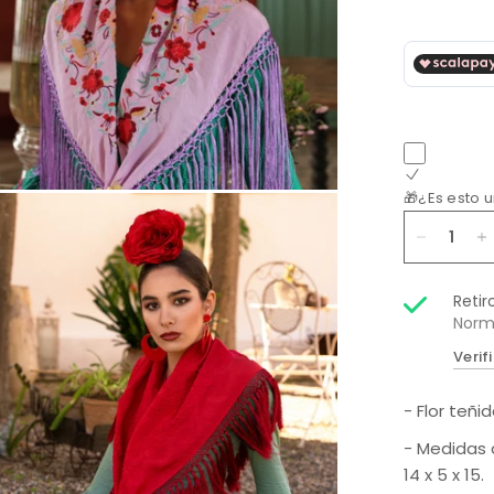
🎁¿Es esto 
Retir
Norm
Verif
- Flor teñi
- Medidas 
14 x 5 x 15.