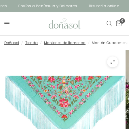
es
Envíos a Península y Baleares
Bisutería online
E
0
Doñasol
/
Tienda
/
Mantones de flamenca
/
Mantón Guacamayo