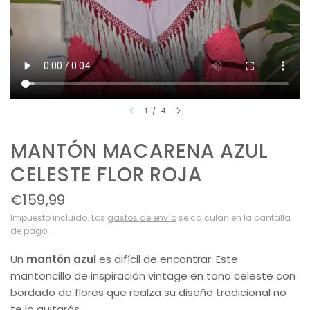
1
/
4
MANTÓN MACARENA AZUL
CELESTE FLOR ROJA
€159,99
Impuesto incluido. Los
gastos de envío
se calculan en la pantalla
de pago.
Un
mantón azul
es difícil de encontrar. Este
mantoncillo de inspiración vintage en tono celeste con
bordado de flores que realza su diseño tradicional no
te lo quitarás.