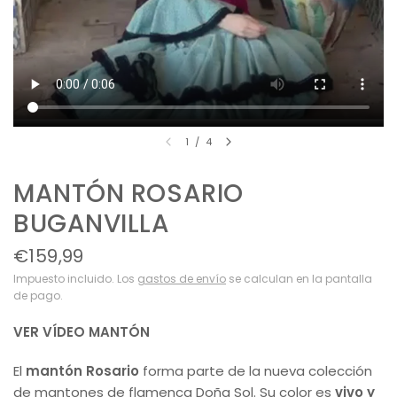
1
/
4
MANTÓN ROSARIO
BUGANVILLA
€159,99
Impuesto incluido. Los
gastos de envío
se calculan en la pantalla
de pago.
VER VÍDEO MANTÓN
El
mantón Rosario
forma parte de la nueva colección
de mantones de flamenca Doña Sol. Su color es
vivo y