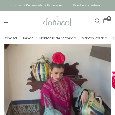
Envíos a Península y Baleares
Bisutería online
Enví
0
Doñasol
/
Tienda
/
Mantones de flamenca
/
Mantón Rosario Buga