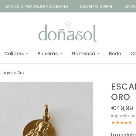
os a Península y Baleares
Bisutería online
Envíos a Pen
Collares
Pulseras
Flamenca
Boda
C
Milagrosa Oro
ESCA
ORO
€49,99
Impuesto inc
La medalla