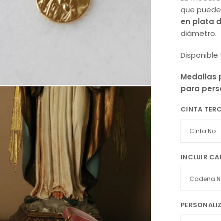
que puede 
en plata
d
diámetro.
Disponible
Medallas 
para perso
CINTA TER
INCLUIR C
PERSONALI