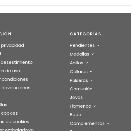
CIÓN
CATEGORÍAS
e privacidad
Pendientes
l
Medallas
o desestimiento
Anillos
es de uso
Collares
y condiciones
Pulseras
 devoluciones
Comunión
Joyas
llas
Flamenca
e cookies
Boda
as de cookies
Complementos
ser embajadora?