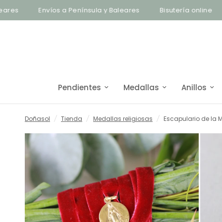
Envíos a Península y Baleares
Bisutería online
Enví
Pendientes
Medallas
Anillos
Doñasol
/
Tienda
/
Medallas religiosas
/
Escapulario de la 