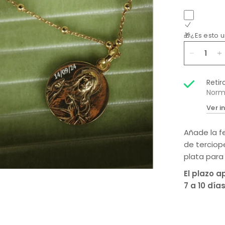
🎁¿Es esto 
Retir
Norm
Ver i
Añade la fe
de terciop
plata para
El plazo 
7 a 10 día