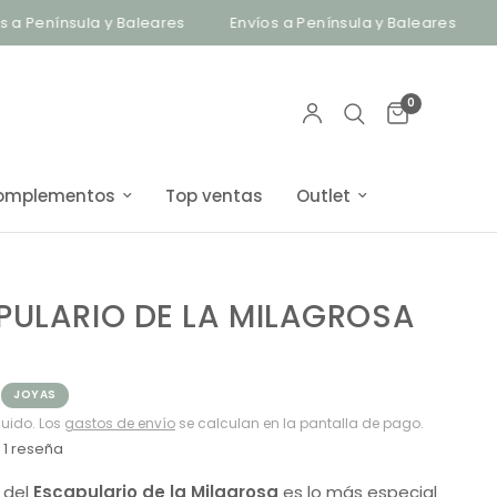
ínsula y Baleares
Envíos a Península y Baleares
Bisuter
0
omplementos
Top ventas
Outlet
PULARIO DE LA MILAGROSA
JOYAS
luido. Los
gastos de envío
se calculan en la pantalla de pago.
1 reseña
 del
Escapulario de la Milagrosa
es lo más especial