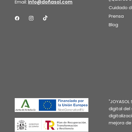
Email:
info@doñasol.com
Cuidado de
Prensa
Blog
"JOYASOL S
digital de
digitaliza
mejora de 