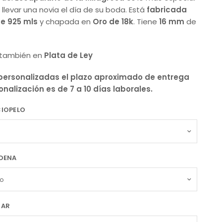
llevar una novia el día de su boda. Está
fabricada
e 925 mls
y chapada en
Oro de 18k
. Tiene
16 mm
de
 también en
Plata de Ley
personalizadas el plazo aproximado de entrega
nalización es de 7 a 10 días laborales.
CIOPELO
ADENA
ZAR