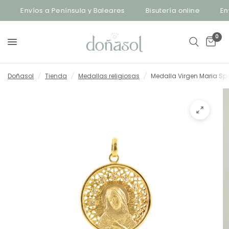
Envíos a Península y Baleares
Bisutería online
Envío
0
Doñasol
/
Tienda
/
Medallas religiosas
/
Medalla Virgen Maria Spe