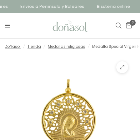
s
Envíos a Península y Baleares
Bisutería online
En
0
Doñasol
/
Tienda
/
Medallas religiosas
/
Medalla Special Virgen 