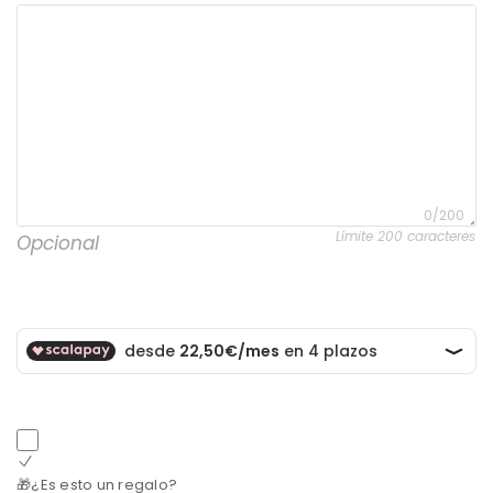
0/200
Límite 200 caracteres
Opcional
🎁¿Es esto un regalo?