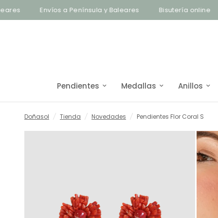
Envíos a Península y Baleares
Bisutería online
Enví
Pendientes
Medallas
Anillos
Doñasol
/
Tienda
/
Novedades
/
Pendientes Flor Coral S