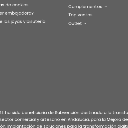
as de cookies
Complementos
ser embajadora?
Top ventas
 las joyas y bisutería
Outlet
.L ha sido beneficiaria de Subvención destinada a la trans
l sector comercial y artesano en Andalucía, para la Mejora d
ción, implantación de soluciones para la transformación digita