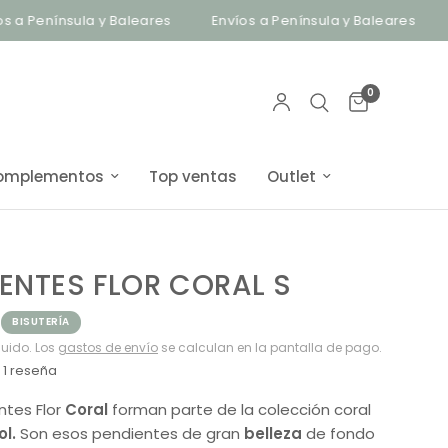
ínsula y Baleares
Envíos a Península y Baleares
Bisuter
0
omplementos
Top ventas
Outlet
ENTES FLOR CORAL S
BISUTERÍA
luido. Los
gastos de envío
se calculan en la pantalla de pago.
1 reseña
ntes Flor
Coral
forman parte de la colección coral
ol.
Son esos pendientes de gran
belleza
de fondo