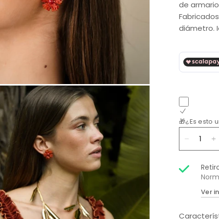
de armario
Fabricado
diámetro. I
🎁¿Es esto 
Retir
Norm
Ver i
Caracterís