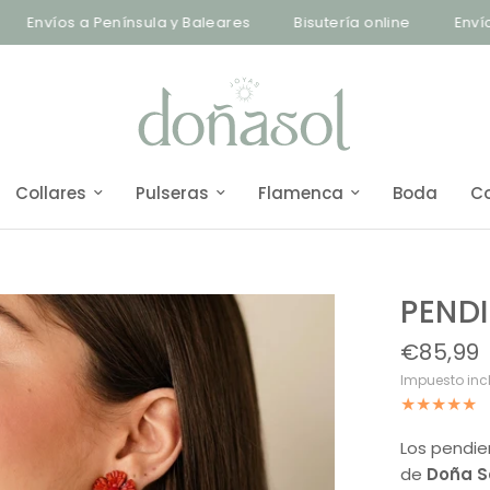
os a Península y Baleares
Bisutería online
Envíos a Pen
Collares
Pulseras
Flamenca
Boda
C
PENDI
€85,99
Impuesto inc
Los pendie
de
Doña S