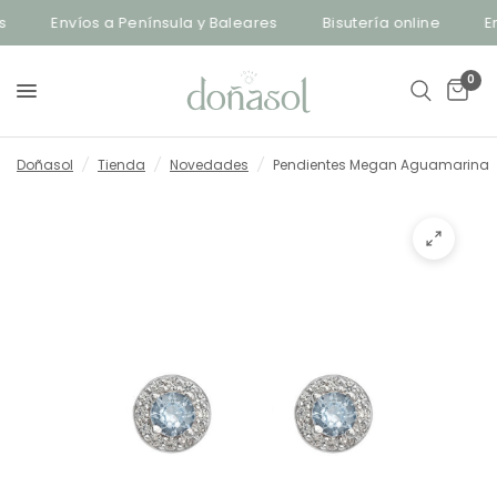
Envíos a Península y Baleares
Bisutería online
Env
0
Doñasol
/
Tienda
/
Novedades
/
Pendientes Megan Aguamarina