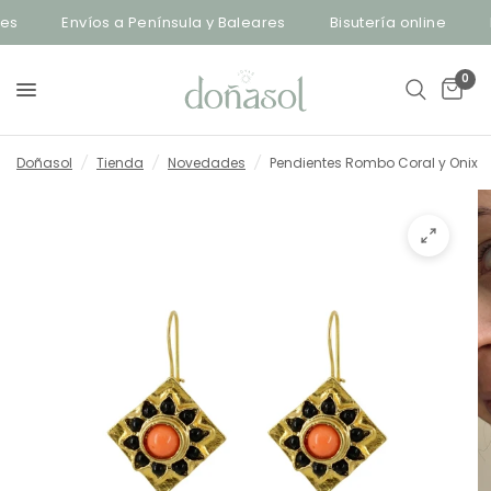
s
Envíos a Península y Baleares
Bisutería online
E
0
Doñasol
/
Tienda
/
Novedades
/
Pendientes Rombo Coral y Onix