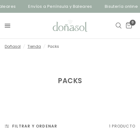
leares
Envíos a Península y Baleares
Bisutería online
0
Doñasol
/
Tienda
/
Packs
PACKS
FILTRAR Y ORDENAR
1 PRODUCTO