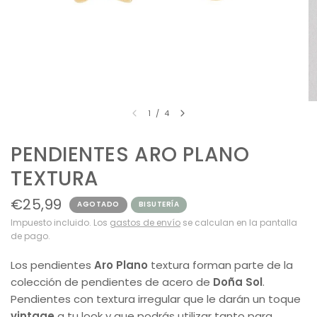
1
/
4
PENDIENTES ARO PLANO
TEXTURA
€25,99
AGOTADO
BISUTERÍA
Impuesto incluido. Los
gastos de envío
se calculan en la pantalla
de pago.
Los pendientes
Aro Plano
textura forman parte de la
colección de pendientes de acero de
Doña Sol
.
Pendientes con textura irregular que le darán un toque
vintage
a tu look y que podrás utilizar tanto para