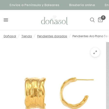
Envíos a Península y Baleares
Bisutería online
Enví
0
Doñasol
/
Tienda
/
Pendientes dorados
/
Pendientes Aro Plano Tex