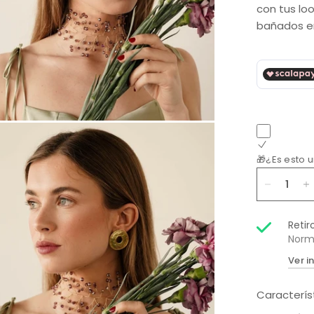
con tus loo
bañados 
🎁¿Es esto 
Retir
Norm
Ver i
Caracterís