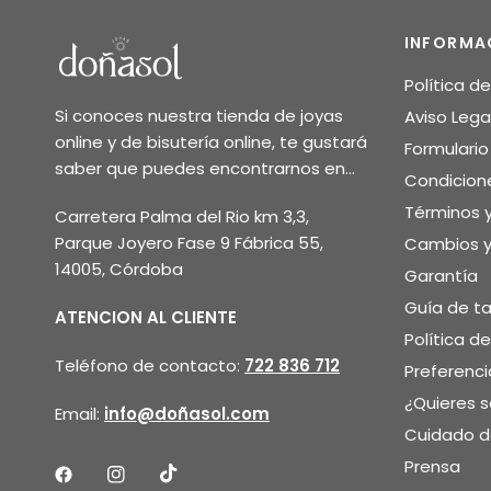
INFORMA
Política d
Si conoces nuestra tienda de joyas
Aviso Lega
online y de bisutería online, te gustará
Formulari
saber que puedes encontrarnos en...
Condicion
Términos 
Carretera Palma del Rio km 3,3,
Parque Joyero Fase 9 Fábrica 55,
Cambios y
14005, Córdoba
Garantía
Guía de ta
ATENCION AL CLIENTE
Política d
Teléfono de contacto:
722 836 712
Preferenci
¿Quieres 
Email:
info@doñasol.com
Cuidado de
Prensa