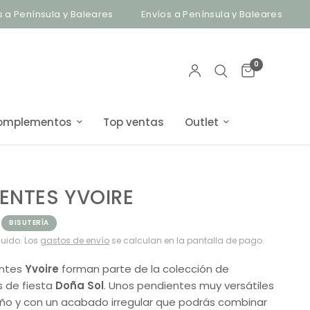
nínsula y Baleares
Envíos a Península y Baleares
Bisut
0
omplementos
Top ventas
Outlet
ENTES YVOIRE
BISUTERÍA
luido. Los
gastos de envío
se calculan en la pantalla de pago.
entes
Yvoire
forman parte de la colección de
 de fiesta
Doña Sol
. Unos pendientes muy versátiles
eño y con un acabado irregular que podrás combinar