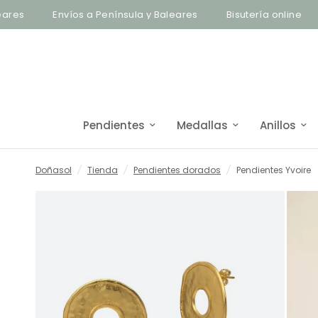
Envíos a Península y Baleares
Bisutería online
En
Pendientes
Medallas
Anillos
Doñasol
/
Tienda
/
Pendientes dorados
/
Pendientes Yvoire