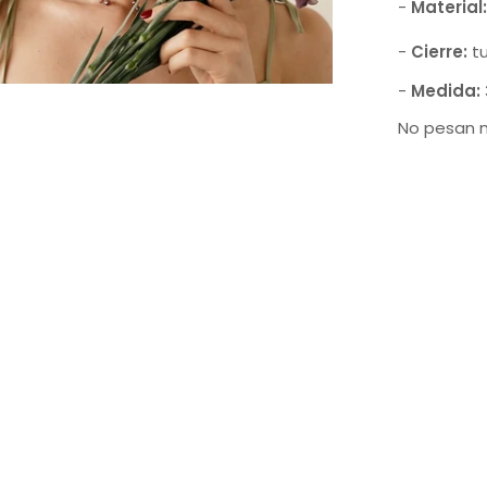
-
Material
-
Cierre:
tu
-
Medida:
No pesan 