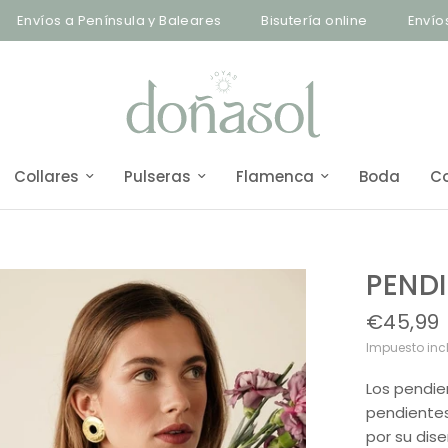
víos a Península y Baleares
Bisutería online
Envíos a Pe
Collares
Pulseras
Flamenca
Boda
C
PENDI
€45,99
Impuesto inc
Los pendi
pendientes
por su dis