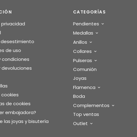
CIÓN
CATEGORÍAS
e privacidad
Pendientes
l
Medallas
o desestimiento
Anillos
es de uso
Collares
y condiciones
Pulseras
 devoluciones
Comunión
Joyas
llas
Flamenca
e cookies
Boda
as de cookies
Complementos
ser embajadora?
Top ventas
 las joyas y bisutería
Outlet