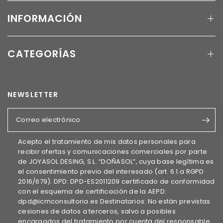
INFORMACIÓN
CATEGORÍAS
NEWSLETTER
Correo electrónico
Acepto el tratamiento de mis datos personales para
recibir ofertas y comunicaciones comerciales por parte
de JOYASOL DESING, S.L. “DOÑASOL”, cuya base legítima es
el consentimiento previo del interesado (art. 6.1.a RGPD
2016/679). DPD: DPD-ES2011209 certificado de conformidad
con el esquema de certificación de la AEPD:
dpd@icmconsultoria.es Destinatarios: No están previstas
cesiones de datos a terceros, salvo a posibles
encargados del tratamiento por cuenta del responsable