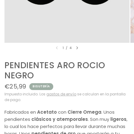
1
/
4
PENDIENTES ARO ROCIO
NEGRO
€25,99
BISUTERÍA
Impuesto incluido. Los
gastos de envío
se calculan en la pantalla
de pago.
Fabricados en
Acetato
con
Cierre Omega
. Unos
pendientes
clásicos y atemporales
. Son muy
ligeros
,
lo cual los hace perfectos para llevar durante muchas
horas. Unos
pendientes de aro
que aportarán a tu