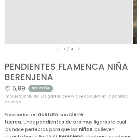
1
/
4
PENDIENTES FLAMENCA NIÑA
BERENJENA
€15,99
BISUTERÍA
Impuesto incluido. Los
gastos de envío
se calculan en la pantalla
de pago.
Fabricados en
acetato
con
cierre
tuerca.
Unos
pendientes de aro
muy
ligeros
lo cual
los hace perfectos para que las
niñas
los lleven
durante horas. En
color Berenjena
ideal para combinar