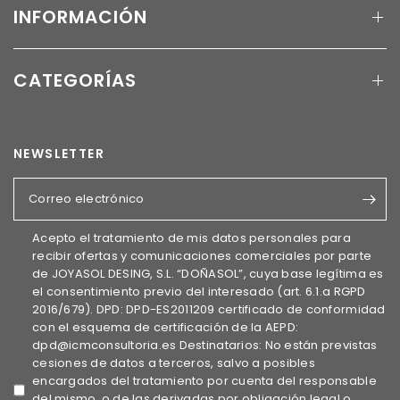
INFORMACIÓN
CATEGORÍAS
NEWSLETTER
Correo electrónico
Acepto el tratamiento de mis datos personales para
recibir ofertas y comunicaciones comerciales por parte
de JOYASOL DESING, S.L. “DOÑASOL”, cuya base legítima es
el consentimiento previo del interesado (art. 6.1.a RGPD
2016/679). DPD: DPD-ES2011209 certificado de conformidad
con el esquema de certificación de la AEPD:
dpd@icmconsultoria.es Destinatarios: No están previstas
cesiones de datos a terceros, salvo a posibles
encargados del tratamiento por cuenta del responsable
del mismo, o de las derivadas por obligación legal o