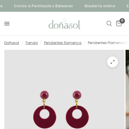
Envíos a Península y Baleares
Bisutería online
En
0
Doñasol
/
Tienda
/
Pendientes flamenca
/
Pendientes Flamenca N