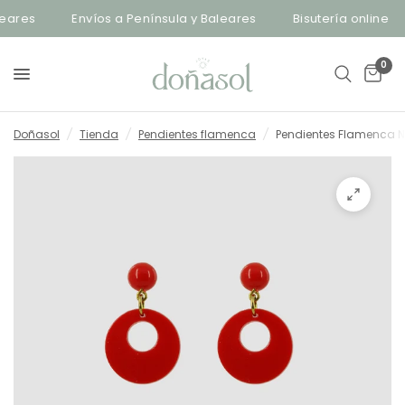
ares
Envíos a Península y Baleares
Bisutería online
0
Doñasol
/
Tienda
/
Pendientes flamenca
/
Pendientes Flamenca N