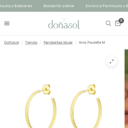
sula y Baleares
Bisutería online
Envíos a Península y B
0
Doñasol
/
Tienda
/
Pendientes Mujer
/
Aros Paulette M