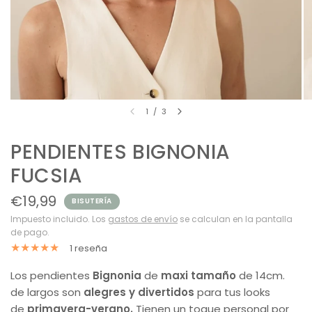
1
/
3
PENDIENTES BIGNONIA
FUCSIA
€19,99
BISUTERÍA
Impuesto incluido. Los
gastos de envío
se calculan en la pantalla
de pago.
1 reseña
Los pendientes
Bignonia
de
maxi tamaño
de 14cm.
de largos son
alegres y divertidos
para tus looks
de
primavera-verano.
Tienen un toque personal por