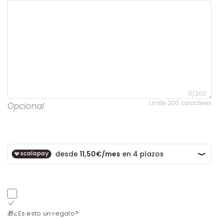
0/200
Límite 200 caracteres
Opcional
🎁¿Es esto un regalo?