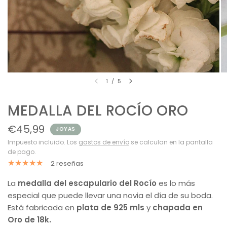
1
/
5
MEDALLA DEL ROCÍO ORO
€45,99
JOYAS
Impuesto incluido. Los
gastos de envío
se calculan en la pantalla
de pago.
2 reseñas
La
medalla del escapulario del Rocío
es lo más
especial que puede llevar una novia el día de su boda.
Está fabricada en
plata de 925 mls
y
chapada en
Oro de 18k.