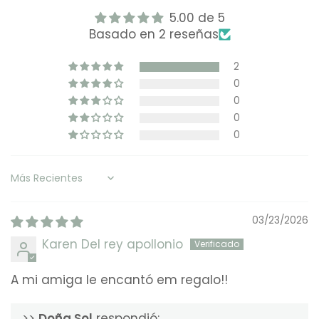
5.00 de 5
Basado en 2 reseñas
2
0
0
0
0
Sort by
03/23/2026
Karen Del rey apollonio
A mi amiga le encantó em regalo!!
>>
Doña Sol
respondió: