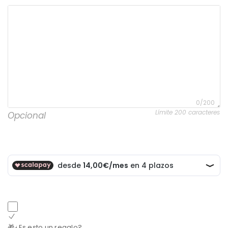
0/200
Límite 200 caracteres
Opcional
🎁¿Es esto un regalo?