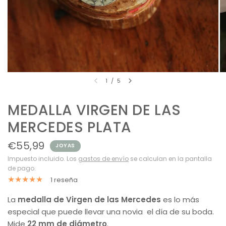
1
/
5
MEDALLA VIRGEN DE LAS
MERCEDES PLATA
€55,99
JOYAS
Impuesto incluido. Los
gastos de envío
se calculan en la pantalla
de pago.
1 reseña
La
medalla de Virgen de las Mercedes
es lo más
especial que puede llevar una novia el día de su boda.
Mide
22 mm de diámetro
.