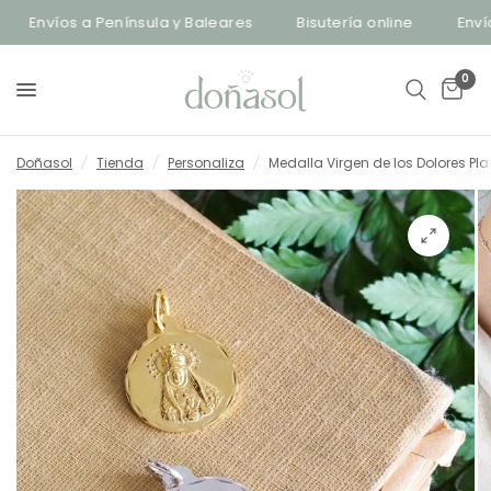
Envíos a Península y Baleares
Bisutería online
Envíos 
0
Doñasol
/
Tienda
/
Personaliza
/
Medalla Virgen de los Dolores Pla