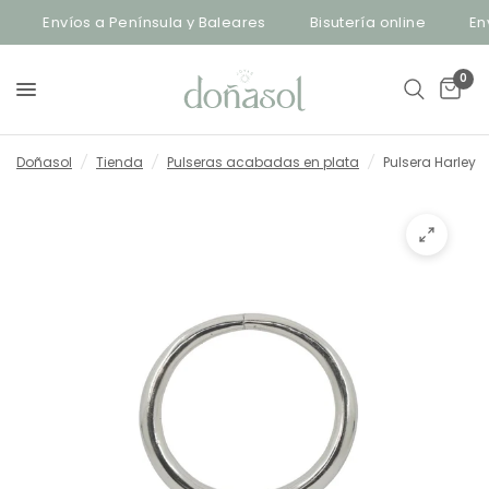
Envíos a Península y Baleares
Bisutería online
Enví
0
Doñasol
/
Tienda
/
Pulseras acabadas en plata
/
Pulsera Harley