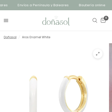
res
Envíos a Península y Baleares
Bisutería online
0
Doñasol
/
Aros Enamel White