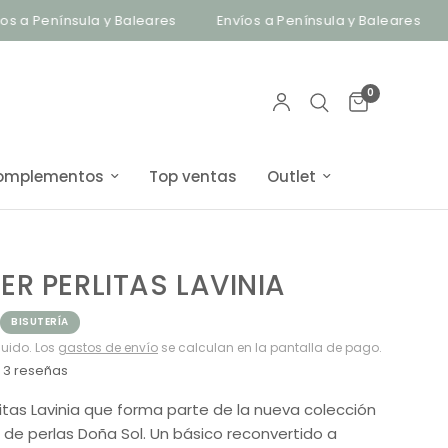
ínsula y Baleares
Envíos a Península y Baleares
Bisute
0
omplementos
Top ventas
Outlet
R PERLITAS LAVINIA
BISUTERÍA
luido. Los
gastos de envío
se calculan en la pantalla de pago.
3 reseñas
litas Lavinia que forma parte de la nueva colección
s de perlas Doña Sol. Un básico reconvertido a