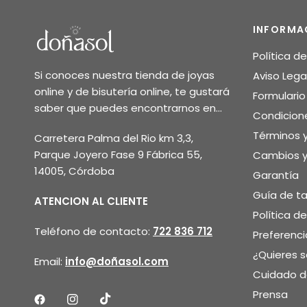
INFORMA
Política d
Si conoces nuestra tienda de joyas
Aviso Lega
online y de bisutería online, te gustará
Formulari
saber que puedes encontrarnos en...
Condicion
Términos 
Carretera Palma del Rio km 3,3,
Parque Joyero Fase 9 Fábrica 55,
Cambios y
14005, Córdoba
Garantía
Guía de ta
ATENCION AL CLIENTE
Política d
Teléfono de contacto:
722 836 712
Preferenci
¿Quieres 
Email:
info@doñasol.com
Cuidado de
Prensa