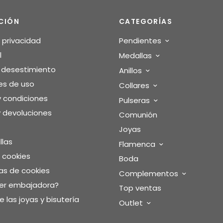
CIÓN
CATEGORÍAS
e privacidad
Pendientes
l
Medallas
o desestimiento
Anillos
es de uso
Collares
y condiciones
Pulseras
 devoluciones
Comunión
Joyas
llas
Flamenca
e cookies
Boda
as de cookies
Complementos
ser embajadora?
Top ventas
 las joyas y bisutería
Outlet