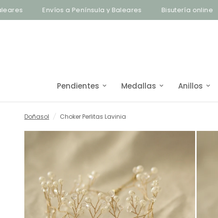
Envíos a Península y Baleares
Bisutería online
Enví
Pendientes
Medallas
Anillos
Doñasol
/
Choker Perlitas Lavinia