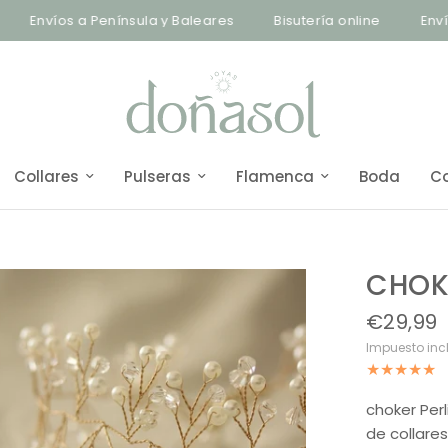
os a Península y Baleares
Bisutería online
Envíos a Pen
Collares
Pulseras
Flamenca
Boda
C
CHOKE
€29,99
Impuesto inc
choker Per
de collare