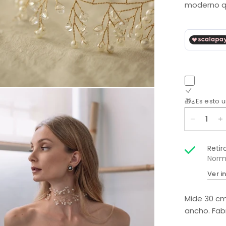
moderno que
🎁¿Es esto 
Retir
Norm
Ver i
Mide 30 cm
ancho. Fab