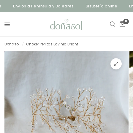
Envíos a Península y Baleares
Bisutería online
Enví
0
Doñasol
/
Choker Perlitas Lavinia Bright