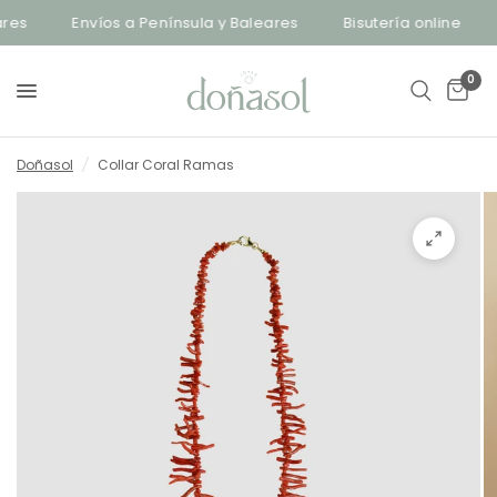
es
Envíos a Península y Baleares
Bisutería online
0
Doñasol
/
Collar Coral Ramas