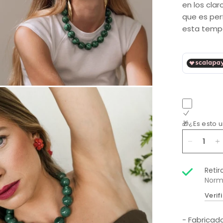
en los clar
que es per
esta temp
🎁¿Es esto 
Retir
Norm
Verif
- Fabricado