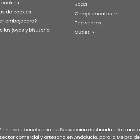
e cookies
Boda
as de cookies
Complementos
ser embajadora?
Top ventas
 las joyas y bisutería
Outlet
.L ha sido beneficiaria de Subvención destinada a la trans
l sector comercial y artesano en Andalucía, para la Mejora d