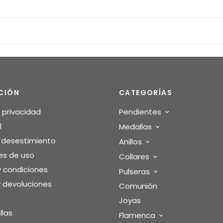
CIÓN
CATEGORÍAS
e privacidad
Pendientes
l
Medallas
o desestimiento
Anillos
es de uso
Collares
y condiciones
Pulseras
 devoluciones
Comunión
Joyas
llas
Flamenca