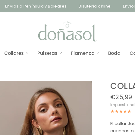
os a Península y Baleares
Bisutería online
Envíos a Pen
Collares
Pulseras
Flamenca
Boda
C
COLL
€25,99
Impuesto inc
El collar J
cuencas o 