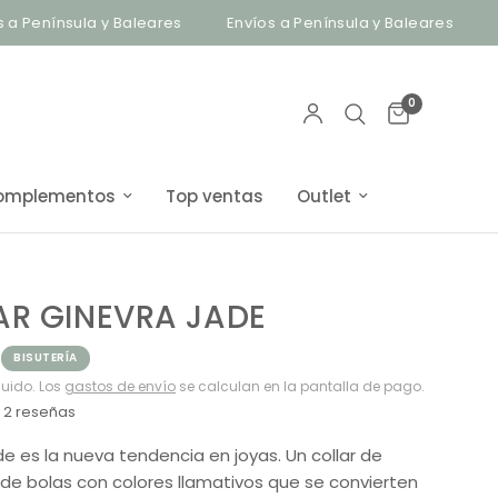
ínsula y Baleares
Envíos a Península y Baleares
Bisuter
0
omplementos
Top ventas
Outlet
AR GINEVRA JADE
BISUTERÍA
luido. Los
gastos de envío
se calculan en la pantalla de pago.
2 reseñas
ade es la nueva tendencia en joyas. Un collar de
de bolas con colores llamativos que se convierten