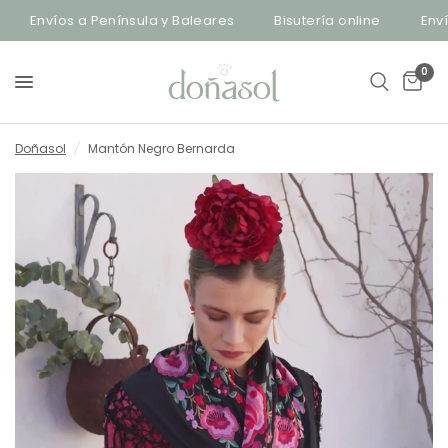
Envíos a Península y Baleares
Bisutería online
Envíos
0
Doñasol
/
Mantón Negro Bernarda