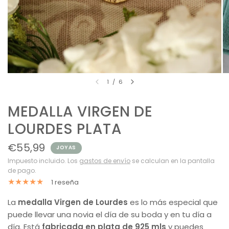
1
/
6
MEDALLA VIRGEN DE
LOURDES PLATA
€55,99
JOYAS
Impuesto incluido. Los
gastos de envío
se calculan en la pantalla
de pago.
1 reseña
La
medalla Virgen de Lourdes
es lo más especial que
puede llevar una novia el día de su boda y en tu día a
día. Está
fabricada en plata de 925 mls
y puedes