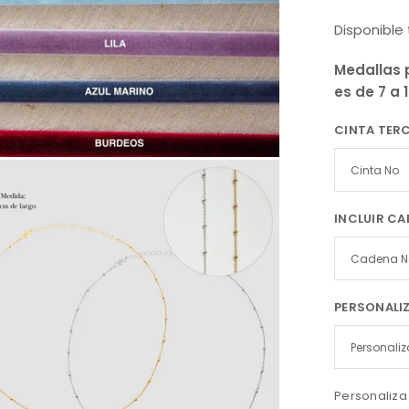
Disponibl
Medallas 
es de 7 a 
CINTA TER
INCLUIR C
PERSONALI
Personaliza