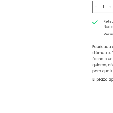
Retir
Norm
Ver i
Fabricada 
diámetro. 
fecha o una
quieres, a
para que l
El plazo a