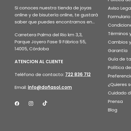
Si conoces nuestra tienda de joyas
Aviso Lega
online y de bisutería online, te gustará
Formulari
saber que puedes encontrarnos en...
Condicion
Términos 
Carretera Palma del Rio km 3,3,
Parque Joyero Fase 9 Fábrica 55,
Cambios y
14005, Córdoba
Garantía
Guía de ta
ATENCION AL CLIENTE
Política d
Teléfono de contacto:
722 836 712
Preferenci
¿Quieres 
Email:
info@doñasol.com
Cuidado de
Prensa
Blog