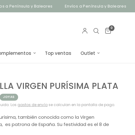
Península y Baleares
Envíos a Península y Baleares
Bisu
0
omplementos
Top ventas
Outlet
LA VIRGEN PURÍSIMA PLATA
JOYAS
luido. Los
gastos de envío
se calculan en la pantalla de pago.
Purísima, también conocida como la Virgen
, es patrona de España. Su festividad es el 8 de