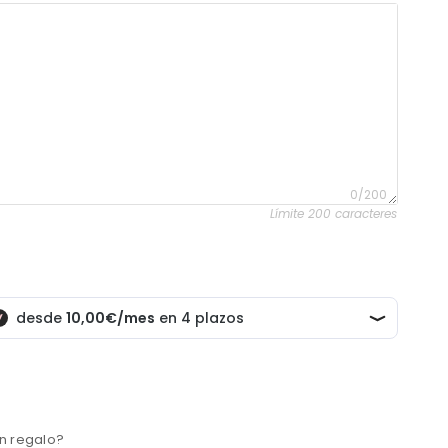
0/200
Límite 200 caracteres
un regalo?