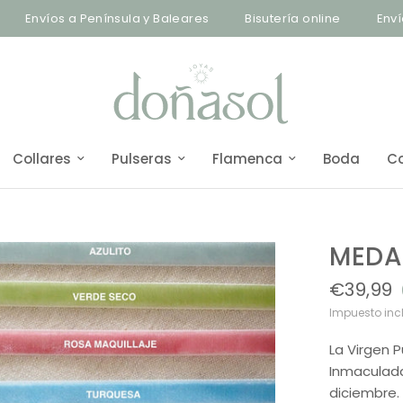
nvíos a Península y Baleares
Bisutería online
Envíos a 
Collares
Pulseras
Flamenca
Boda
C
MEDAL
€39,99
Impuesto inc
La Virgen 
Inmaculada
diciembre.