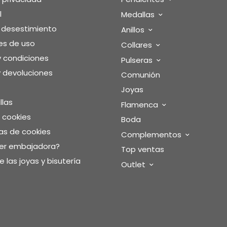
l
Medallas
o desestimiento
Anillos
es de uso
Collares
y condiciones
Pulseras
 devoluciones
Comunión
Joyas
llas
Flamenca
e cookies
Boda
as de cookies
Complementos
ser embajadora?
Top ventas
 las joyas y bisutería
Outlet