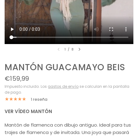
1
/
8
MANTÓN GUACAMAYO BEIS
€159,99
Impuesto incluido. Los
gastos de envío
se calculan en la pantalla
de pago.
1 reseña
VER VÍDEO MANTÓN
Mantón de flamenca con dibujo antiguo. Ideal para tus
trajes de flamenca y de invitada. Una joya que pasará