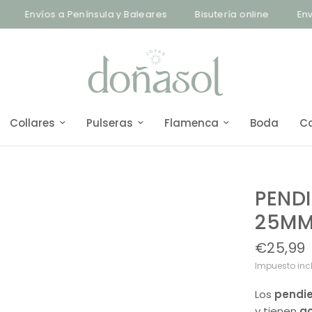
Envíos a Península y Baleares
Bisutería online
Envíos
Collares
Pulseras
Flamenca
Boda
C
PEND
25MM
€25,99
Impuesto inc
Los
pendie
y tienen
a