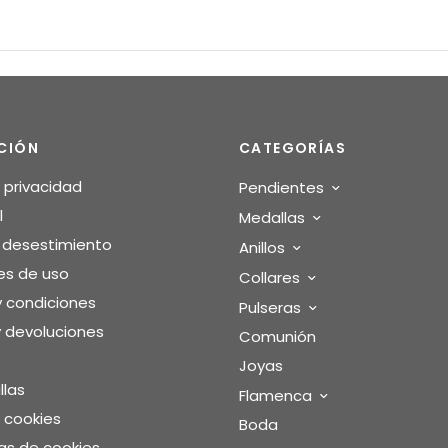
CIÓN
CATEGORÍAS
e privacidad
Pendientes
l
Medallas
o desestimiento
Anillos
es de uso
Collares
y condiciones
Pulseras
 devoluciones
Comunión
Joyas
llas
Flamenca
e cookies
Boda
as de cookies