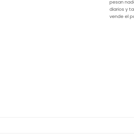
pesan nada
diarios y 
vende el p