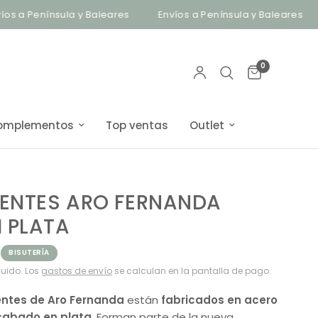
 a Península y Baleares
Envíos a Península y Baleares
B
0
omplementos
Top ventas
Outlet
IENTES ARO FERNANDA
 PLATA
BISUTERÍA
luido. Los
gastos de envío
se calculan en la pantalla de pago.
ntes de Aro Fernanda
están
fabricados en acero
cabado en plata
. Forman parte de la nueva