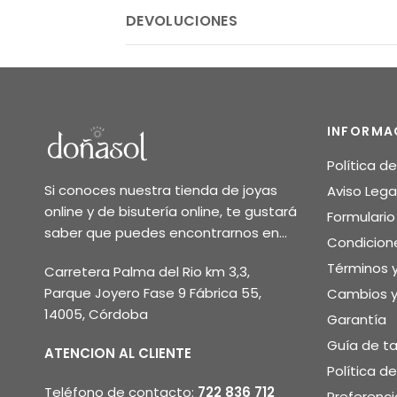
DEVOLUCIONES
INFORMA
Política d
Si conoces nuestra tienda de joyas
Aviso Lega
online y de bisutería online, te gustará
Formulari
saber que puedes encontrarnos en...
Condicion
Términos 
Carretera Palma del Rio km 3,3,
Parque Joyero Fase 9 Fábrica 55,
Cambios y
14005, Córdoba
Garantía
Guía de ta
ATENCION AL CLIENTE
Política d
Teléfono de contacto:
722 836 712
Preferenci