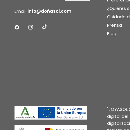
¿Quieres 
Email:
info@doñasol.com
Cuidado de
Prensa
Blog
"JOYASOL S
digital de
digitaliza