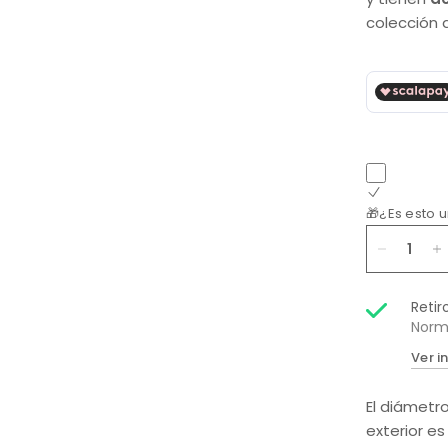
colección 
🎁¿Es esto 
Retir
Norm
Ver i
El diámetr
exterior 