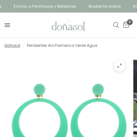
Envíos a Península y Baleares
Bisutería online
Env
0
Doñasol
/
Pendientes Aro Flamenca Verde Agua