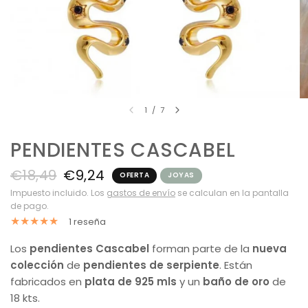
1
/
7
PENDIENTES CASCABEL
€18,49
€9,24
OFERTA
JOYAS
Impuesto incluido. Los
gastos de envío
se calculan en la pantalla
de pago.
1 reseña
Los
pendientes Cascabel
forman parte de la
nueva
colección
de
pendientes de serpiente
. Están
fabricados en
plata de 925 mls
y un
baño de oro
de
18 kts.