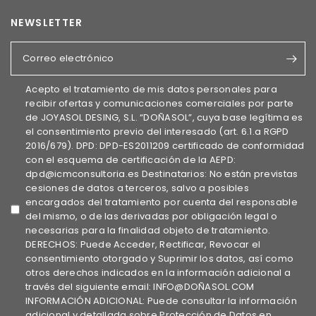
NEWSLETTER
Correo electrónico
Acepto el tratamiento de mis datos personales para
recibir ofertas y comunicaciones comerciales por parte
de JOYASOL DESING, S.L. “DOÑASOL”, cuya base legítima es
el consentimiento previo del interesado (art. 6.1.a RGPD
2016/679). DPD: DPD-ES2011209 certificado de conformidad
con el esquema de certificación de la AEPD:
dpd@icmconsultoria.es Destinatarios: No están previstas
cesiones de datos a terceros, salvo a posibles
encargados del tratamiento por cuenta del responsable
del mismo, o de las derivadas por obligación legal o
necesarias para la finalidad objeto de tratamiento.
DERECHOS: Puede Acceder, Rectificar, Revocar el
consentimiento otorgado y Suprimir los datos, así como
otros derechos indicados en la información adicional a
través del siguiente email: INFO@DOÑASOL.COM
INFORMACIÓN ADICIONAL: Puede consultar la información
adicional y detallada sobre Protección de Datos en