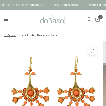
os a Península y Baleares
Bisutería online
Envíos a Pen
0
Doñasol
/
Pendientes Racimo Coral