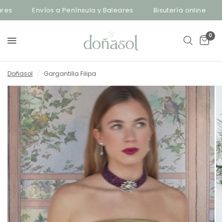
es
Envíos a Península y Baleares
Bisutería online
E
0
Doñasol
/
Gargantilla Filipa